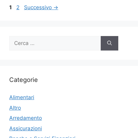
Pagina
Pagina
1
2
Successivo
→
Ricerca
per:
Categorie
Alimentari
Altro
Arredamento
Assicurazioni